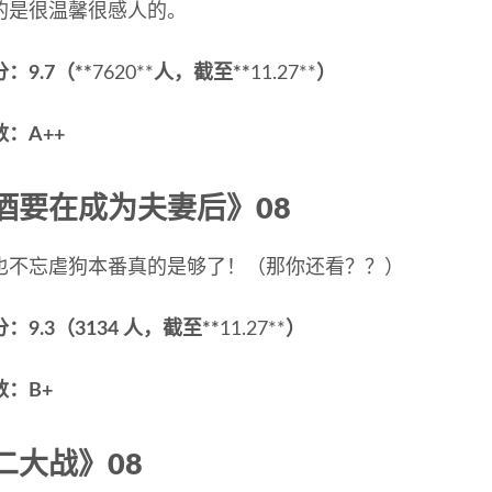
的是很温馨很感人的。
：9.7（**
7620**
人，截至**
11.27**
）
：A++
酒要在成为夫妻后》08
也不忘虐狗本番真的是够了！（那你还看？？）
：9.3（3134 人，截至**
11.27**
）
：B+
二大战》08