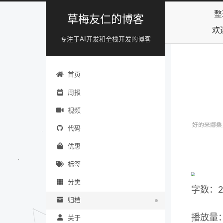
整
草梅友仁的博客
欢
专注于AI开发和全栈开发的博客
首页
周报
视频
好的米娜桑
代码
优惠
标签
分类
字数：2
归档
播放量：
关于