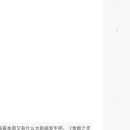
看看本周又有什么大新闻发生吧。《食戟之灵 餐之皿》08 本