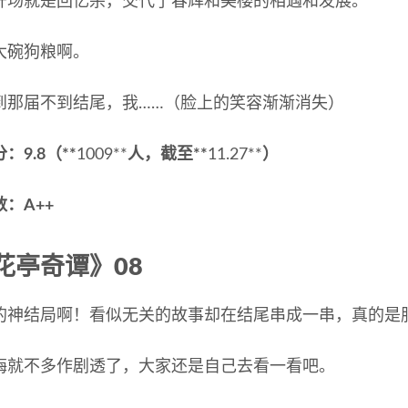
开场就是回忆杀，交代了春辉和美樱的相遇和发展。
大碗狗粮啊。
到那届不到结尾，我……（脸上的笑容渐渐消失）
：9.8（**
1009**
人，截至**
11.27**
）
：A++
花亭奇谭》08
的神结局啊！看似无关的故事却在结尾串成一串，真的是
梅就不多作剧透了，大家还是自己去看一看吧。