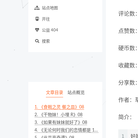
站点地图
评论数
开往
公益 404
点赞数
搜索
硬币数
收藏数
分享数
文章目录
站点概览
作者：
1.
《食戟之灵 餐之皿》08
2.
《干物妹！小埋 R》08
简介：
3.
《如果有妹妹就好了》08
4.
《无论何时我们的恋情都是 10 厘米。～告白实行委员会～》01
1
好