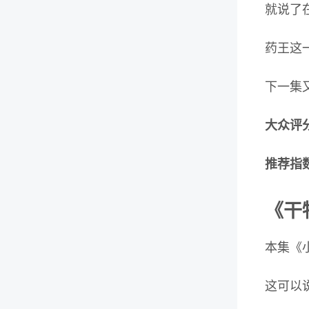
就说了
药王这
下一集
大众评分：
推荐指数
《干
本集《
这可以