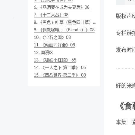
5.
《此花亭奇谭》08
6.
《品酒要在成为夫妻后》08
7.
《十二大战》08
版权声
8.
《黑色五叶草（黑色四叶草）》08
9.
《调教咖啡厅（Blend·s）》08
专栏链
10.
《宝石之国》08
11.
《动画同好会》08
发布时间：
12.
国漫区
13.
《狐妖小红娘》 65
14.
《一人之下 第二季》 05
15.
《凹凸世界 第二季》 08
好的米
《食
本集一