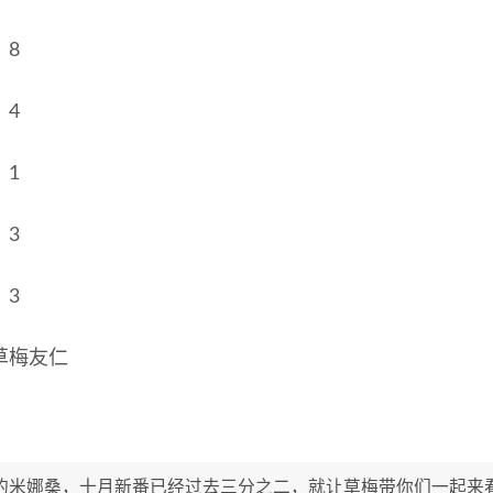
：8
：4
：1
：3
：3
草梅友仁
的米娜桑，十月新番已经过去三分之二，就让草梅带你们一起来