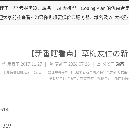
理了一些 云服务器、域名、 AI 大模型、Coding Plan 的优惠
迎大家前往查看~ 如果你也想要低价云服务器、域名及 AI 大模
【新番瞎看点】草梅友仁の新
发表于
2017-11-27
更新于
2026-07-26
分类于
动画
，十月新番已经过去三分之二，就让草梅带你们一起来看看本周又有什么大新闻发生吧
学长终于被打脸了，可喜可贺。就说了在主角面前装
514
319