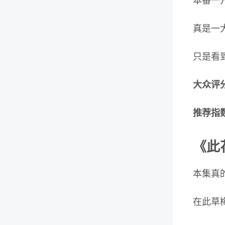
本番一
真是一
只是看
大众评分
推荐指数
《此
本集真
在此草