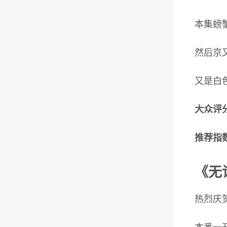
本集螃
然后京
又是白
大众评分
推荐指
《无
热烈庆