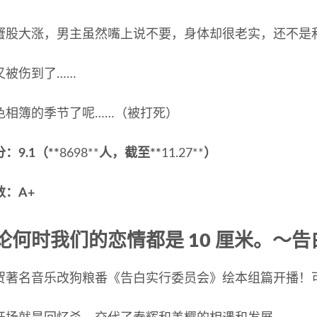
蟹股大涨，男主虽然嘴上说不要，身体却很老实，还不是
又被伤到了……
色相簿的季节了呢……（被打死）
：9.1（**
8698**
人，截至**
11.27**
）
数：A+
论何时我们的恋情都是 10 厘米。～告
贺著名音乐改狗粮番《告白实行委员会》绘本组篇开播！