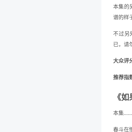
本集的
谱的样
不过另
已，请
大众评分：
推荐指数
《如
本集…
春斗在