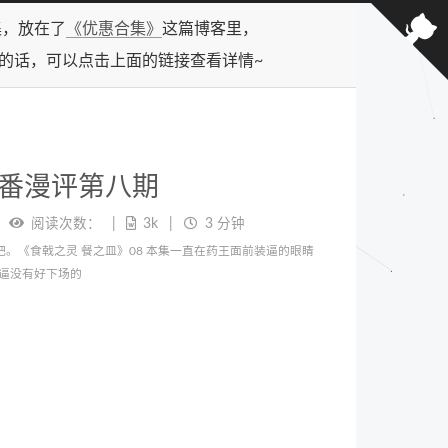
合集，放在了
《优惠合集》
这篇博客里，
型的话，可以点击上面的链接查看详情~
番漫评第八期
阅读次数：
3k
3 分钟
。《食戟之灵 餐之皿》08 本集一直在药王面前装逼的眼睛
逼没有好下场的