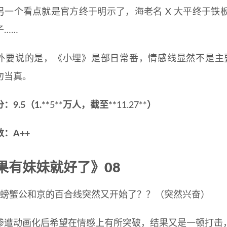
另一个看点就是官方终于明示了，海老名 X 大平终于铁
子……
外要说的是，《小埋》是部日常番，情感线显然不是主要的，
勿当真。
9.5（1.**
5**
万人，截至**
11.27**
）
：A++
果有妹妹就好了》08
…螃蟹公和京的百合线突然又开始了？？（突然兴奋）
惨遭动画化后希望在情感上有所突破，结果又是一顿打击