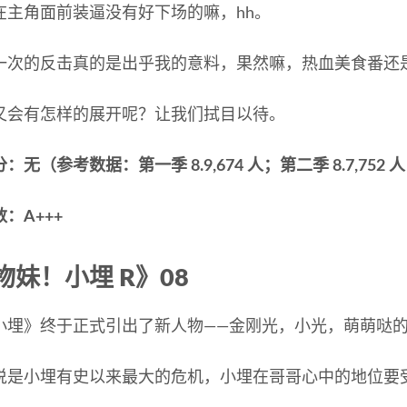
在主角面前装逼没有好下场的嘛，hh。
一次的反击真的是出乎我的意料，果然嘛，热血美食番还
又会有怎样的展开呢？让我们拭目以待。
无（参考数据：第一季 8.9,674 人；第二季 8.7,752 人；
：A+++
物妹！小埋 R》08
小埋》终于正式引出了新人物——金刚光，小光，萌萌哒的
说是小埋有史以来最大的危机，小埋在哥哥心中的地位要