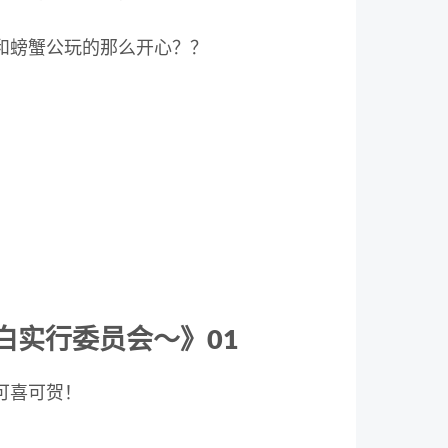
和螃蟹公玩的那么开心？？
白实行委员会～》01
可喜可贺！