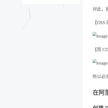
对此，我
【OSS 
【而 C
所以必须
在阿里