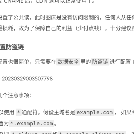
 CNAME 后，CDN 就可以正常使用了。
设置了公共读，此时图床是没有访问限制的，任何人从任
量损耗，故为了保障自己的利益（少付点钱），十分建议
配置防盗链
数据安全
防盗链
配置也很简单，只需要在
里的
进行配置 R
几个注意事项：
*
example.com
以使用
通配符。假设主域名是
， 如
*.example.com
置为
。