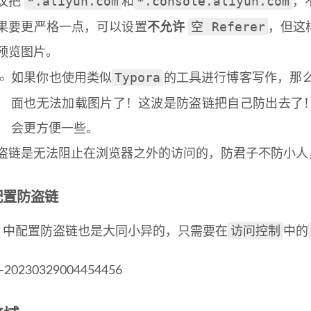
*.aliyun.com
*.console.aliyun.com
议把
和
，
空 Referer
果要更严格一点，可以设置
不允许
，但这样
预览图片。
Typora
如果你也使用类似
的工具进行博客写作，那
面也无法加载图片了！这波是防盗链把自己防出去了
会更方便一些。
盗链是无法阻止在浏览器之外的访问的，防君子不防小人
 配置防盗链
访问控制
DN 中配置防盗链也是大同小异的，只需要在
中的