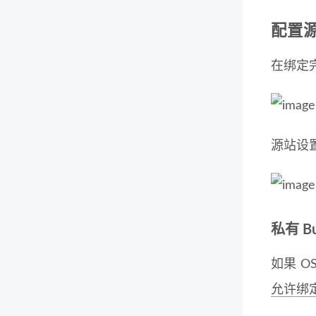
配置
在绑定完
源站设置
私有 B
如果 O
允许绑定