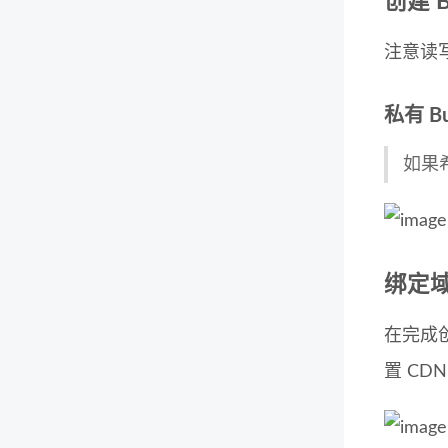
创建 B
注意读
私有 Bu
如果
绑定
在完成创
置 CD