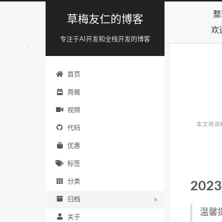
整
草梅友仁的博客
欢
专注于AI开发和全栈开发的博客
首页
周报
视频
本文将讲
代码
优惠
标签
分类
202
归档
温馨
关于