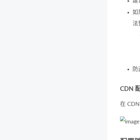
建
如
法
防
CDN
在 C