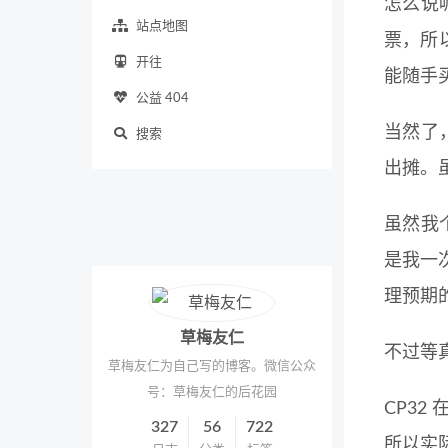
怎么说
站点地图
票，所
开往
能随手
公益 404
当然了
搜索
出摊。虽
虽然我
是我一
理预期
草梅友仁
不过等
草梅友仁为自己写的博客。微信公众
号：草梅友仁的后花园
CP32
327
56
722
所以实