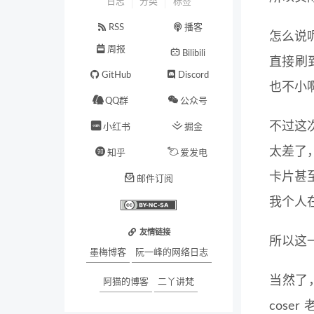
日志
分类
标签
RSS
播客
怎么说
周报
Bilibili
直接刷到
GitHub
Discord
也不小
QQ群
公众号
不过这
小红书
掘金
太差了
知乎
爱发电
卡片甚
邮件订阅
我个人
友情链接
所以这一
墨梅博客
阮一峰的网络日志
当然了
阿猫的博客
二丫讲梵
cose