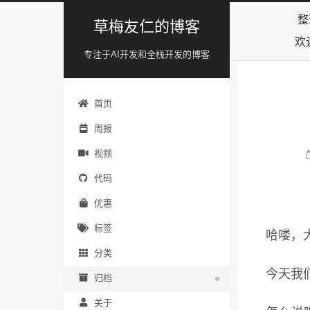
整
草梅友仁的博客
欢
专注于AI开发和全栈开发的博客
首页
周报
视频
代码
优惠
标签
哈喽，
分类
今天我们
归档
关于