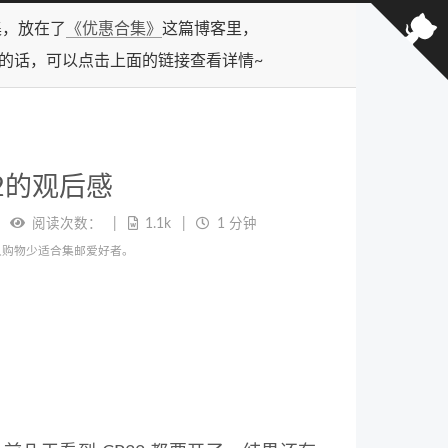
合集，放在了
《优惠合集》
这篇博客里，
型的话，可以点击上面的链接查看详情~
32的观后感
阅读次数：
1.1k
1 分钟
同人购物少适合集邮爱好者。