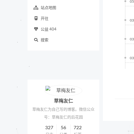
05
站点地图
开往
03
公益 404
03
搜索
03
草梅友仁
草梅友仁为自己写的博客。微信公众
号：草梅友仁的后花园
327
56
722