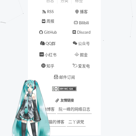
日志
分类
标签
RSS
播客
周报
Bilibili
GitHub
Discord
QQ群
公众号
小红书
掘金
知乎
爱发电
邮件订阅
友情链接
墨梅博客
阮一峰的网络日志
阿猫的博客
二丫讲梵