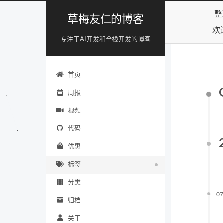
整
草梅友仁的博客
欢
专注于AI开发和全栈开发的博客
首页
周报
视频
代码
优惠
标签
分类
07
归档
关于