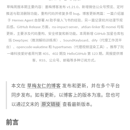
草梅周报本期主要内容：墨梅博客发布 v1.21.0，新增微信公众号预览、定时
推送与取消删除功能，重构代码并修复多项 bug。博客更新两篇：一篇介绍基
于 Hermes Agent 自部署 AI 助手接入飞书的经验，另一篇记录杭州动漫节观
后感。GitHub Release 方面，rss-impact-server、afdian-linker 和 momei 均有
更新，主要涉及代码重构、安全修复和新功能。本周新增 GitHub 加星仓库包
括 DeepSpec（推测解码训练库）、SoundKeyboard、dify（代理工作流平
台）、opencode-wakatime 和 hyperframes（代理视频渲染工具）。推荐了阮
一峰科技爱好者周刊第 401、402 期及 HelloGitHub 第 123 期。周报提供博
客、RSS、公众号、邮箱等多种订阅方式。
本文在
草梅友仁的博客
发布和更新，并在多个平台
同步发布。如有更新，以博客上的版本为准。您也可
原文链接
以通过文末的
查看最新版本。
前言