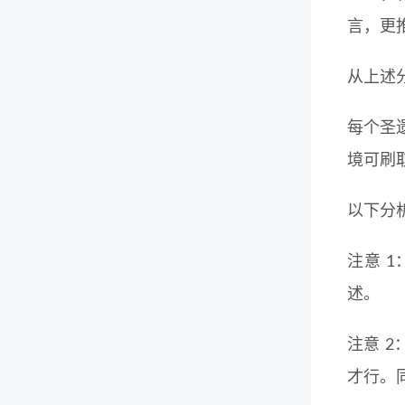
言，更
从上述
每个圣
境可刷
以下分
注意 
述。
注意 
才行。