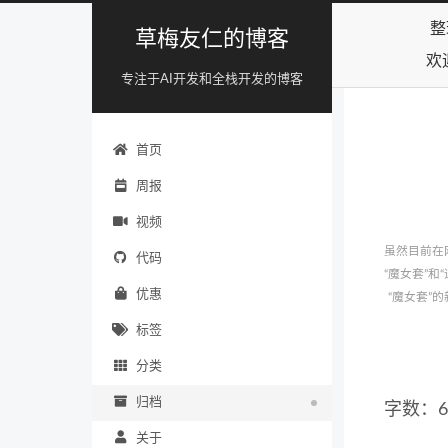
整
草梅友仁的博客
欢
专注于AI开发和全栈开发的博客
首页
周报
视频
虽然目前在
代码
“魔女套”
优惠
“魔女套”
标签
分类
归档
字数：6
关于