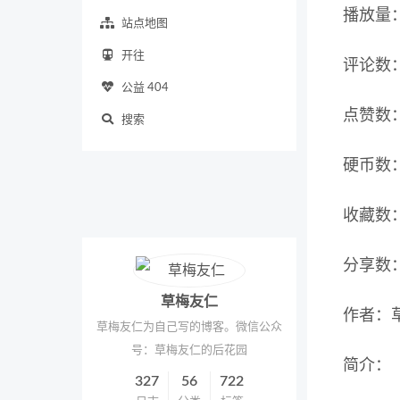
播放量：
站点地图
开往
评论数
公益 404
点赞数
搜索
硬币数
收藏数
分享数
草梅友仁
作者：
草梅友仁为自己写的博客。微信公众
号：草梅友仁的后花园
简介：
327
56
722