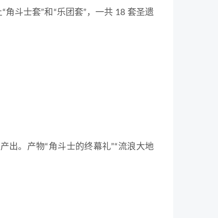
上“角斗士套”和“乐团套”，一共 18 套圣遗
 产出。产物“角斗士的终幕礼”“流浪大地