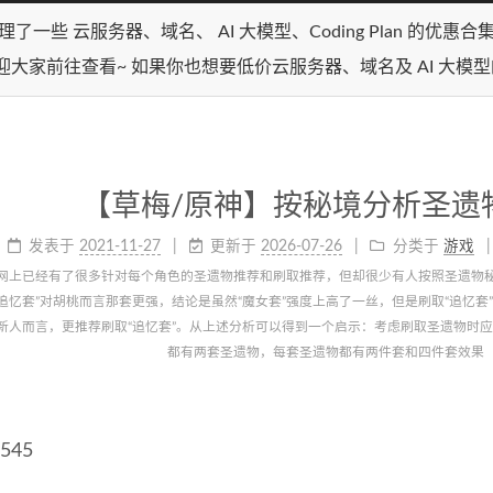
理了一些 云服务器、域名、 AI 大模型、Coding Plan 的优惠
迎大家前往查看~ 如果你也想要低价云服务器、域名及 AI 大模
【草梅/原神】按秘境分析圣遗
发表于
2021-11-27
更新于
2026-07-26
分类于
游戏
网上已经有了很多针对每个角色的圣遗物推荐和刷取推荐，但却很少有人按照圣遗物
和“追忆套”对胡桃而言那套更强，结论是虽然“魔女套”强度上高了一丝，但是刷取“追忆套
的新人而言，更推荐刷取“追忆套”。从上述分析可以得到一个启示：考虑刷取圣遗物
都有两套圣遗物，每套圣遗物都有两件套和四件套效果
545