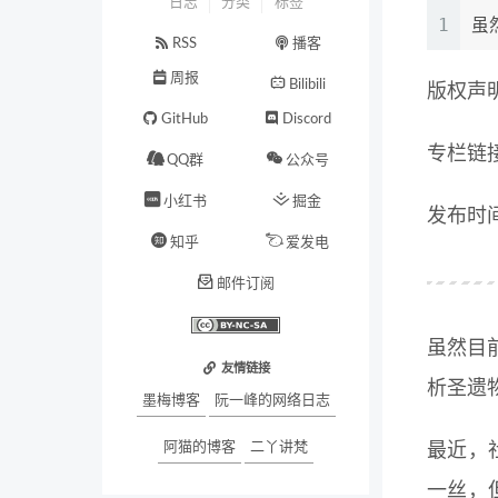
日志
分类
标签
1
虽
RSS
播客
周报
Bilibili
版权声
GitHub
Discord
专栏链
QQ群
公众号
小红书
掘金
发布时间：
知乎
爱发电
邮件订阅
虽然目
友情链接
析圣遗
墨梅博客
阮一峰的网络日志
阿猫的博客
二丫讲梵
最近，
一丝，