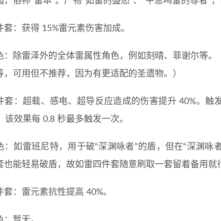
，俗称“雷本”。产物“如雷的盛怒”、“平息鸣雷的尊者”，
件套：获得 15%雷元素伤害加成。
色：除雷泽外的全体雷属性角色，例如刻晴、菲谢尔等。
等，可用但不推荐，因为有更适配的圣遗物。）
件套：超载、感电、超导反应造成的伤害提升 40%。触
秒。该效果每 0.8 秒最多触发一次。
色：如雷班尼特，用于破“深渊咏者”的盾，但在“深渊咏者
套也能轻易破盾，故如雷四件套随意刷取一套留着备用就
件套：雷元素抗性提高 40%。
色：暂无。