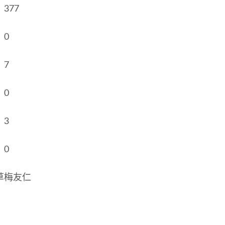
377
：0
：7
：0
：3
：0
草梅友仁