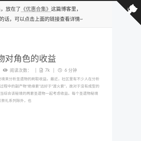
合集，放在了
《优惠合集》
这篇博客里，
型的话，可以点击上面的链接查看详情~
物对角色的收益
阅读次数：
7k
6 分钟
秘境来分析圣遗物的刷取收益。最近，社区里有不少人在分析
”过程中的副产物“绝缘套”远好于“渡火套”，故对于没有成型的
时应当综合该秘境的两套圣遗物一起考虑收益。每个圣遗物秘境
（祭礼系列除外，也