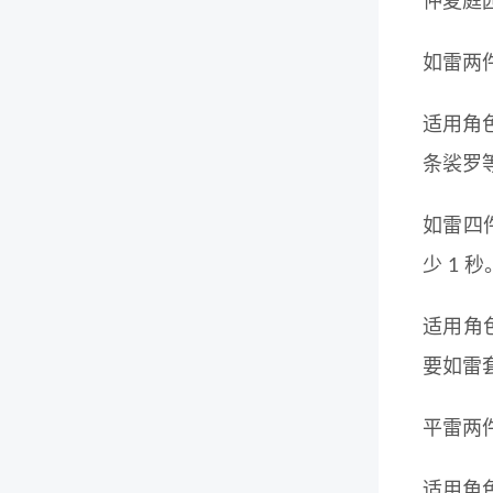
仲夏庭园
如雷两
适用角
条裟罗
如雷四
少 1 
适用角
要如雷
平雷两
适用角